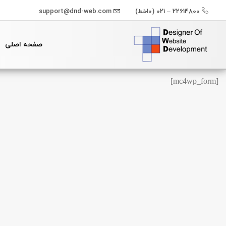
22614800 – 021 (10خط)
support@dnd-web.com
صفحه اصلی
جستجو
[mc4wp_form]
برای: