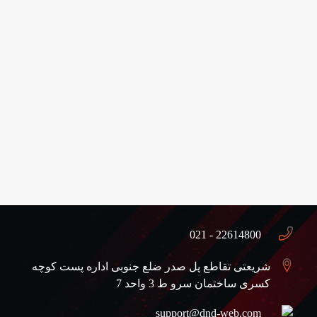
اطلاعات تماس
22614800 - 021
شریعتی تقاطع پل صدر ضلع جنوبی اداره پست کوچه
کسری ساختمان سرو ط 3 واحد 7
support@dnd-web.com